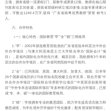
立项，拥有省级一流课程2门，获教学成果奖12项。教师在核心期
刊发表论文30多篇，获批省部级科研立项20多项;出版专著译著14
部，字数达1249.4万字;获得 “广东省南粤优秀教师”荣誉 称号1
人。
六、办学特色
（一）核心特色：国际教育“早”“全”“精”三维格局
1.“早”：2002年获批教育部批准的广东省首批本科层次中外合
作办学项目（与澳大利亚南昆士兰大学联合举办“国际会计”项
目），是省内国际化办学的先行者。截至目前，我校拥有3个本科
层次的合作办学项目，在广东省同类院校中处于前列。
2.“全”：已同美国、英国、澳大利亚、加拿大、德国、日本等
26个国家或地区的170余所知名院校建立合作关系，联合开展“中
外合作办学项目”“国际联合培养双学位项目”“中英双语创新班项
目”“中外专本连读国际班项目”等多种形式的国际化办学项目，已形
成“专、本、硕”一体化的国际教育格局。
3.“精”：学校拥有专业的雅思团队，助力学生提高语言能力和
雅思成绩，为学生境外升学做好个性化服务；配有资深留学顾问，