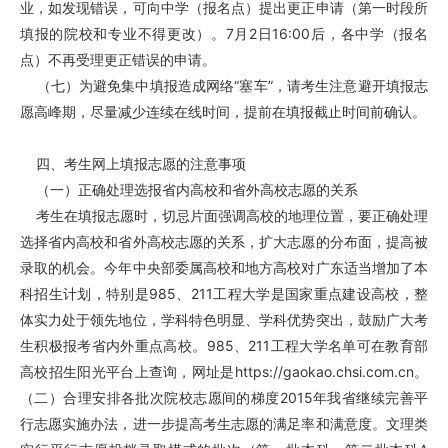
业，如发现错误，可向中学（报名点）提出更正申请（第一时段所
填报的院校和专业不得更改）。7月2日16:00后，各中学（报名
点）不再受理更正错误的申请。
（七）为避免集中填报造成网络“塞车”，请考生注意避开填报志
愿高峰期，尽量减少连续在线时间，提前在填报截止时间前确认。
四、考生网上填报志愿的注意事项
（一）正确处理选报省内高校和省外高校志愿的关系
考生在填报志愿时，切忌片面强调高校的地理位置，要正确处理
选择省内高校和省外高校志愿的关系，扩大志愿的分布面，提高被
录取的机会。今年中央部委属高校和地方高校对广东适当增加了本
科招生计划，特别是985、211工程大学是国家重点建设高校，整
体实力处于领先地位，学科特色明显、学科优势突出，鼓励广大考
生积极报考省内外重点高校。985、211工程大学名单可在教育部
高校招生阳光平台上查询，网址是
https://gaokao.chsi.com.cn
。
（二）合理安排各批次院校志愿间的梯度2015年我省继续完善平
行志愿实施办法，进一步提高考生志愿的满足率和满意度。文理类