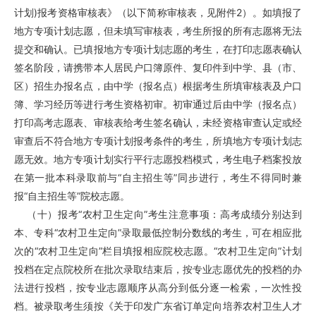
计划)报考资格审核表》（以下简称审核表，见附件2）。如填报了
地方专项计划志愿，但未填写审核表，考生所报的所有志愿将无法
提交和确认。已填报地方专项计划志愿的考生，在打印志愿表确认
签名阶段，请携带本人居民户口簿原件、复印件到中学、县（市、
区）招生办报名点，由中学（报名点）根据考生所填审核表及户口
簿、学习经历等进行考生资格初审。初审通过后由中学（报名点）
打印高考志愿表、审核表给考生签名确认，未经资格审查认定或经
审查后不符合地方专项计划报考条件的考生，所填地方专项计划志
愿无效。地方专项计划实行平行志愿投档模式，考生电子档案投放
在第一批本科录取前与“自主招生等”同步进行，考生不得同时兼
报“自主招生等”院校志愿。
（十）报考“农村卫生定向”考生注意事项：高考成绩分别达到
本、专科“农村卫生定向”录取最低控制分数线的考生，可在相应批
次的“农村卫生定向”栏目填报相应院校志愿。“农村卫生定向”计划
投档在定点院校所在批次录取结束后，按专业志愿优先的投档的办
法进行投档，按专业志愿顺序从高分到低分逐一检索，一次性投
档。被录取考生须按《关于印发广东省订单定向培养农村卫生人才