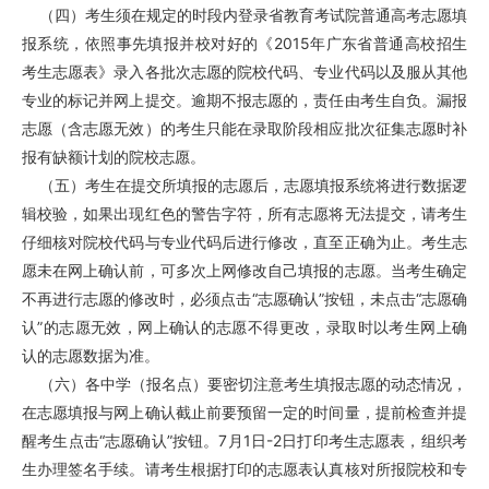
（四）考生须在规定的时段内登录省教育考试院普通高考志愿填
报系统，依照事先填报并校对好的《2015年广东省普通高校招生
考生志愿表》录入各批次志愿的院校代码、专业代码以及服从其他
专业的标记并网上提交。逾期不报志愿的，责任由考生自负。漏报
志愿（含志愿无效）的考生只能在录取阶段相应批次征集志愿时补
报有缺额计划的院校志愿。
（五）考生在提交所填报的志愿后，志愿填报系统将进行数据逻
辑校验，如果出现红色的警告字符，所有志愿将无法提交，请考生
仔细核对院校代码与专业代码后进行修改，直至正确为止。考生志
愿未在网上确认前，可多次上网修改自己填报的志愿。当考生确定
不再进行志愿的修改时，必须点击“志愿确认”按钮，未点击“志愿确
认”的志愿无效，网上确认的志愿不得更改，录取时以考生网上确
认的志愿数据为准。
（六）各中学（报名点）要密切注意考生填报志愿的动态情况，
在志愿填报与网上确认截止前要预留一定的时间量，提前检查并提
醒考生点击“志愿确认”按钮。7月1日-2日打印考生志愿表，组织考
生办理签名手续。请考生根据打印的志愿表认真核对所报院校和专