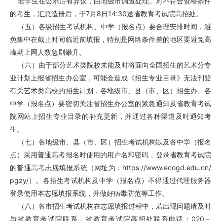
若学生在公示后有异议，由地级市调查处理。对不符合资格条件
的考生，汇总造册后，于7月8日14:30送省教育考试院高招处。
（五）各级招生考试机构、中学（报名点）要合理安排时间，避
免集中在截止时间临近前填报，特别是网络条件差的地区要避免高
峰期上网人数急剧攀升。
（六）由于部分艺术类院校未能及时将面向全国招生的艺术分专
业计划上报省招生办公室，可能会造成《招生专业目录》无法刊登
有关艺术类高校的招生计划，各地级市、县（市、区）招生办、各
中学（报名点）要密切关注省招生办公室的紧急通知及省教育考试
院网站上招生专业目录的补充更新，并通过各种渠道及时通知考
生。
（七）各地级市、县（市、区）招生考试机构以及各中学（报名
点）采用普通高考报名时使用的用户名和密码，登录省教育考试院
的普通高考志愿填报系统（网址为：
https://www.ecogd.edu.cn/
pgzy/
）。各招生考试机构及中学（报名点）不得通过代理服务器
登录使用本志愿填报系统，并做好病毒防范等工作。
（八）各市招生考试机构在志愿填报过程中，若出现问题请及时
与省教育考试院联系，省教育考试院高招处联系电话：020－