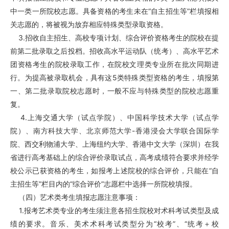
中一类一所院校志愿。具备资格的考生未在“自主招生等”栏填报相
关志愿的，将被视为放弃相应特殊类型录取资格。
3.招收自主招生、高校专项计划、综合评价资格考生的院校在提
前第二批录取之后投档。招收高水平运动队（统考）、高水平艺术
团资格考生的院校录取工作，在院校文理类专业所在批次同期进
行。为提高被录取机会，具有这5类特殊类型资格的考生，填报第
一、第二批录取院校志愿时，一般不应与特殊类型的院校志愿重
复。
4.上海交通大学（试点学院）、中国科学技术大学（试点学
院）、南方科技大学、北京师范大学-香港浸会大学联合国际学
院、西交利物浦大学、上海纽约大学、香港中文大学（深圳）在我
省进行高考基础上的综合评价录取试点，高考成绩符合要求并经学
校公示已获资格的考生，如报考上述院校的综合评价，只能在“自
主招生等”栏目内的“综合评价”志愿栏中选择一所院校填报。
（四）艺术类考生填报志愿注意事项：
1.报考艺术类专业的考生须注意各招生院校对术科考试类型及成
绩的要求。音乐、美术术科考试类型分为“校考”、“统考＋校