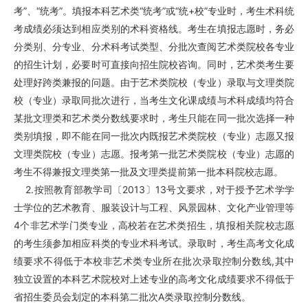
考”、“统考”。填报本科艺术类“统考”或“统+校”专业时，考生术科统
考成绩必须达到相应类别的术科资格线。考生在填报志愿时，务必
分类别、分专业、分术科考试类型、分批次查阅艺术类院校各专业
的招生计划，必要时可直接向招生院校咨询。同时，艺术类考生要
处理好跨类兼报的问题。由于艺术类院校（专业）录取与文理类院
校（专业）录取同批次进行，当考生文化课成绩与术科成绩均符合
某批文理类和艺术类分数线要求时，考生只能在同一批次选择一种
类别填报，即不能在同一批次内既报艺术类院校（专业）志愿又报
文理类院校（专业）志愿。报考第一批艺术类院校（专业）志愿的
考生不得兼报文理类第一批及文理类提前第一批本科院校志愿。
2.按照教育部教学司〔2013〕13号文要求，对于授予艺术学学
士学位的艺术教育、服装设计与工程、风景园林、文化产业管理等
4个非艺术学门类专业，高校若在艺术类招生，填报相关院校志愿
的考生须参加相应科类的专业术科考试。录取时，考生高考文化成
绩要求不得低于本校非艺术类专业所在批次录取控制分数线,其中
独立设置的本科艺术院校对上述专业的高考文化成绩要求不得低于
省招生委员会划定的本科第二批次A类录取控制分数线。