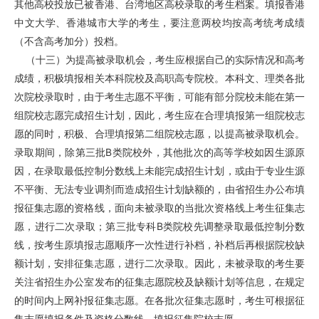
其他高校投放已被香港、台湾地区高校录取的考生档案。填报香港
中文大学、香港城市大学的考生，要注意两校均按高考统考成绩
（不含高考加分）投档。
（十三）为提高被录取机会，考生应根据自己的实际情况和高考
成绩，积极填报相关本科院校及高职高专院校。本科文、理类各批
次院校录取时，由于考生志愿不平衡，可能有部分院校未能在第一
组院校志愿完成招生计划，因此，考生应在合理填报第一组院校志
愿的同时，积极、合理填报第二组院校志愿，以提高被录取机会。
录取期间，除第三批B类院校外，其他批次的高等学校如因生源原
因，在录取最低控制分数线上未能完成招生计划，或由于专业生源
不平衡、无法专业调剂而造成招生计划缺额的，由省招生办公布填
报征集志愿的资格线，面向未被录取的当批次资格线上考生征集志
愿，进行二次录取；第三批专科B类院校先调整录取最低控制分数
线，按考生原填报志愿顺序一次性进行补档，补档后再根据院校缺
额计划，安排征集志愿，进行二次录取。因此，未被录取的考生要
关注省招生办公室发布的征集志愿院校及缺额计划等信息，在规定
的时间内上网补报征集志愿。在各批次征集志愿时，考生可根据征
集志愿填报条件及资格分数线，填报征集院校志愿。