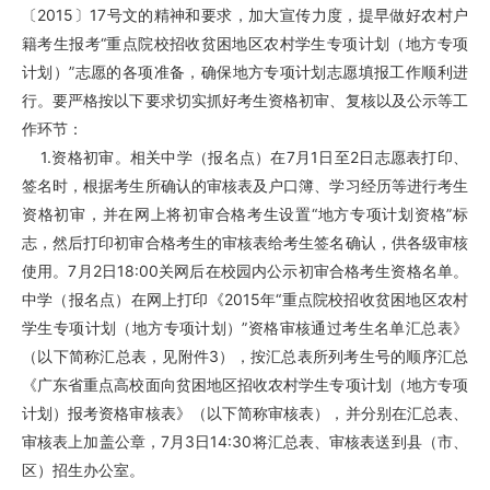
〔2015〕17号文的精神和要求，加大宣传力度，提早做好农村户
籍考生报考“重点院校招收贫困地区农村学生专项计划（地方专项
计划）”志愿的各项准备，确保地方专项计划志愿填报工作顺利进
行。要严格按以下要求切实抓好考生资格初审、复核以及公示等工
作环节：
1.资格初审。相关中学（报名点）在7月1日至2日志愿表打印、
签名时，根据考生所确认的审核表及户口簿、学习经历等进行考生
资格初审，并在网上将初审合格考生设置“地方专项计划资格”标
志，然后打印初审合格考生的审核表给考生签名确认，供各级审核
使用。7月2日18:00关网后在校园内公示初审合格考生资格名单。
中学（报名点）在网上打印《2015年“重点院校招收贫困地区农村
学生专项计划（地方专项计划）”资格审核通过考生名单汇总表》
（以下简称汇总表，见附件3），按汇总表所列考生号的顺序汇总
《广东省重点高校面向贫困地区招收农村学生专项计划（地方专项
计划）报考资格审核表》（以下简称审核表），并分别在汇总表、
审核表上加盖公章，7月3日14:30将汇总表、审核表送到县（市、
区）招生办公室。