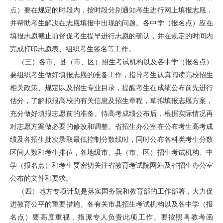
点）要在规定的时段内，按时段分别通知考生进行网上填报志愿，
并帮助考生解决在志愿填报中出现的问题。各中学（报名点）应在
填报志愿截止前督促考生提早进行志愿的确认，并在规定的时间内
完成打印志愿表、组织考生签名等工作。
（三）各市、县（市、区）招生考试机构以及各中学（报名点）
要组织考生做好填报志愿的准备工作，指导考生认真阅读高校招生
相关政策、规定以及招生专业目录，提醒考生在成绩公布前先进行
估分，了解拟报高校的有关信息及招生章程，草拟填报志愿方案，
充分做好填报志愿前的准备。待高考成绩公布后，根据实际情况再
对志愿方案做必要的修改和调整。省招生办公室在公布考生高考成
绩及各招生批次录取最低控制分数线时，同时公布各科类考生分数
区间人数和考生排位，各地级市、县（市、区）招生考试机构、中
学（报名点）和考生要密切关注省教育考试院网站及省招生办公室
公布的文件和要求。
（四）地方专项计划是落实国务院和教育部的工作部署，大力促
进教育公平的重要措施。各有关市县招生考试机构以及各中学（报
名点）要高度重视，指派专人负责此项工作。要按照粤教考函