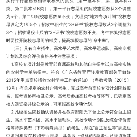
实行平行志愿投档录取模式的批次（第一批本科、第二批本科A
类、第二批本科B类），第一平行志愿组的院校志愿数从3个调整
为5个，第二组院校志愿数量不变；文理类“地方专项计划”院校志
愿设定为1组5个；招收中职生的“3+证书”院校志愿数从2个调整为
3个；招收退役士兵的“3+证书”院校志愿数不变。考生在填报志愿
时要拉开院校志愿间的梯度，提高填报志愿的“命中率”。
（三）具有自主招生、高水平艺术团、高水平运动队、高校专项
计划以及综合评价资格考生注意事项：
1.高校专项计划是教育部直属高校和其他自主招生试点高校实施
的农村学生单独招生。符合《广东省教育厅转发教育部关于做好
2015年重点高校招收农村学生工作的通知》（粤教考函〔2015〕
13号）有关规定的农村户籍考生，完成高考前高校专项计划院校报
名、报考资格审核及公示、高考后参加高校考核等环节，已确定高
校入选资格并经公示的，可填报高校专项计划。
2.凡经招生院校确认资格并在教育部阳光平台上公示符合自主招
生、高水平艺术团、高水平运动队、高校专项计划以及综合评价资
格等特殊类型（下称特殊类型）的考生，须在“自主招生等”志愿栏
中填报相应院校和专业志愿，具备以上资格的5类考生只能填报其